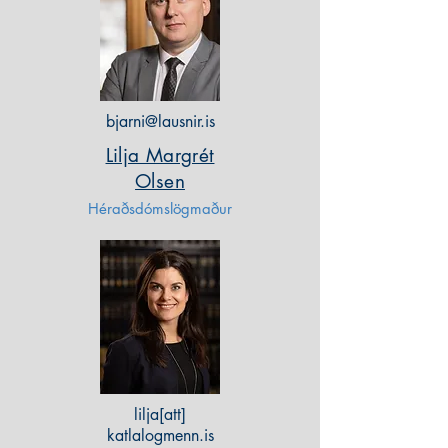
bjarni@lausnir.is
Lilja Margrét
Olsen
Héraðsdómslögmaður
lilja[att]
katlalogmenn.is