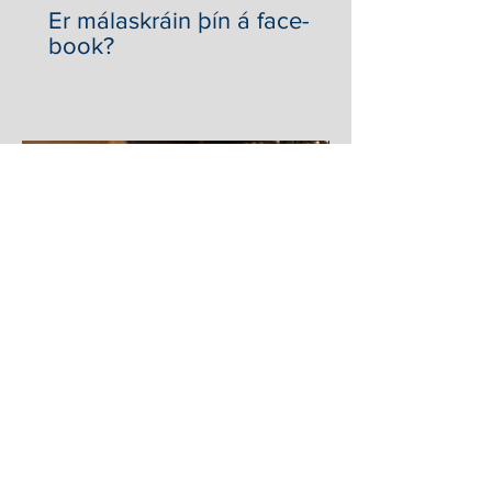
Er mála­skráin þín á face­
book?
Fjölskyldur líða fyrir
áhugaleysi stjórnvalda