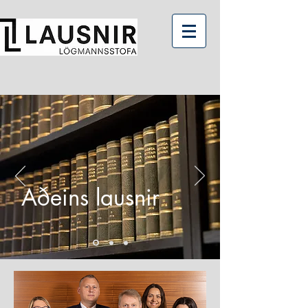
Aðeins lausnir