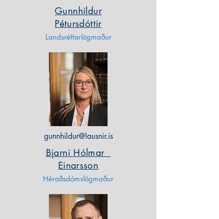
Gunnhildur
Pétursdóttir
Landsréttarlögmaður
gunnhildur@lausnir.is
Bjarni Hólmar
Einarsson
Héraðsdómslögmaður