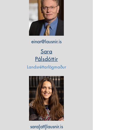
einar@lausnir.is
Sara
Pálsdóttir
Landsréttarlögmaður
sara[att]lausnir.is