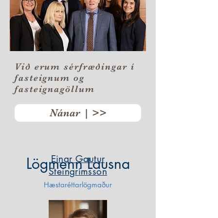
Við erum sérfræðingar í
fasteignum og
fasteignagöllum
Nánar | >>
Einar Gautur
Lögmenn Lausna
Steingrímsson
Hæstaréttarlögmaður